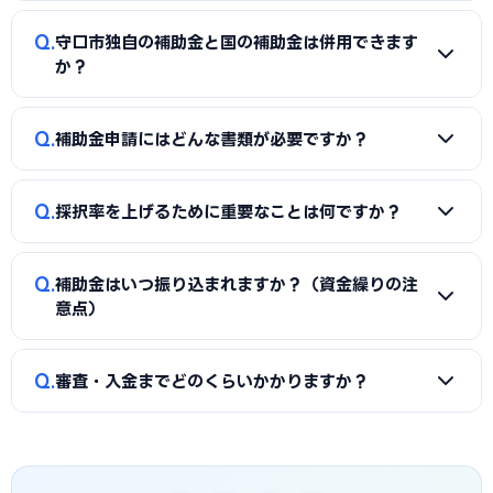
投資補助金」に加え、守口市独自の補助金・助成金が活用で
です。
A
一般的に「着手金（無料〜数万円）＋成功報酬（採択額
きます。詳しくは本記事の「守口市独自の補助金制度」「国
Q
守口市独自の補助金と国の補助金は併用できます
の10〜15%程度）」の体系が多く、完全成功報酬型の事務所
の主要補助金」の各セクションをご覧ください。
か？
もあります。補助金の種類や難易度によって異なるため、契
約前に見積もりと報酬条件を必ず確認しましょう。当サイト
A
同一経費への重複申請はできませんが、対象経費を「設備
Q
では守口市に対応した実績豊富な専門家を無料でご紹介して
補助金申請にはどんな書類が必要ですか？
費（国の補助金）」と「付帯工事費・販促費（県・市の補助
います。
金）」のように分けることで、異なる経費項目について両方
A
一般的に、事業計画書、見積書、決算書（直近2期分）、
を活用できるケースがあります。経費按分の計画は事前に専門
Q
採択率を上げるために重要なことは何ですか？
納税証明書、GビズIDなどが必要です。補助金ごとに加点書
家へ確認することをおすすめします。
類（賃上げ表明・事業継続力強化計画の認定等）も求められ
A
①公募要領の加点項目を漏れなく満たすこと、②課題・解
ます。申請代行ではこれらの書類整備と不備チェックを代行
Q
補助金はいつ振り込まれますか？（資金繰りの注
決策・効果を定量的（数値）で示すこと、③事業の革新性と
し、差し戻しによる遅延を防ぎます。
意点）
実現可能性を論理的に記述すること、の3点が重要です。守口
市の地域特性や自社の強みを盛り込んだ計画書ほど高く評価
A
補助金は原則「後払い（精算払い）」です。採択後にいっ
Q
されます。申請代行はこの作り込みを専門的に支援します。
審査・入金までどのくらいかかりますか？
たん自己資金で支払い、実績報告の審査を経てから入金され
ます。発注は交付決定後に行う必要があり、それ以前の支払
A
公募締切から採択発表まで概ね1〜3か月、その後の交付
いは対象外です。つなぎ資金が必要な場合は、融資との併用
決定・事業実施・実績報告を経て入金されるため、申請から
も検討しましょう。