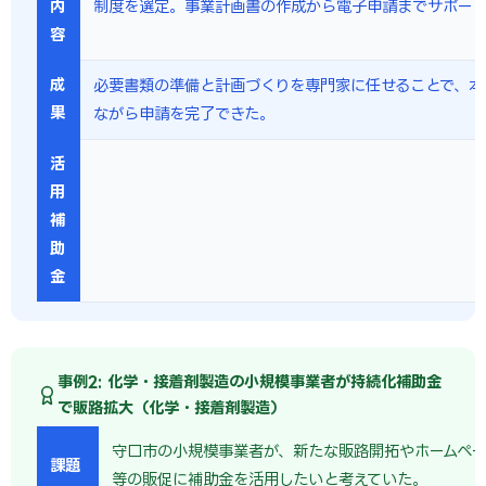
内
制度を選定。事業計画書の作成から電子申請までサポー
容
成
必要書類の準備と計画づくりを専門家に任せることで、本
果
ながら申請を完了できた。
活
用
補
助
金
事例2: 化学・接着剤製造の小規模事業者が持続化補助金
で販路拡大（化学・接着剤製造）
守口市の小規模事業者が、新たな販路開拓やホームペー
課題
等の販促に補助金を活用したいと考えていた。