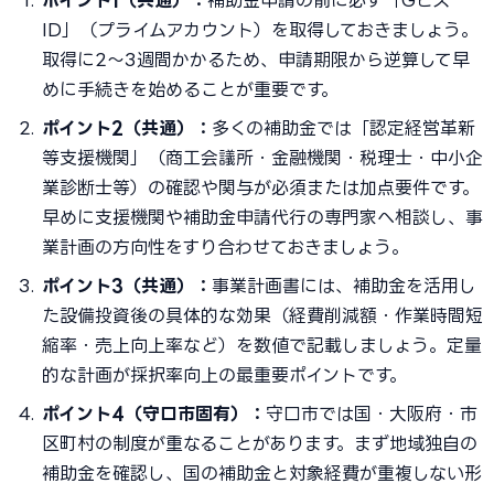
ポイント1（共通）：
補助金申請の前に必ず「Gビズ
ID」（プライムアカウント）を取得しておきましょう。
取得に2〜3週間かかるため、申請期限から逆算して早
めに手続きを始めることが重要です。
ポイント2（共通）：
多くの補助金では「認定経営革新
等支援機関」（商工会議所・金融機関・税理士・中小企
業診断士等）の確認や関与が必須または加点要件です。
早めに支援機関や補助金申請代行の専門家へ相談し、事
業計画の方向性をすり合わせておきましょう。
ポイント3（共通）：
事業計画書には、補助金を活用し
た設備投資後の具体的な効果（経費削減額・作業時間短
縮率・売上向上率など）を数値で記載しましょう。定量
的な計画が採択率向上の最重要ポイントです。
ポイント4（守口市固有）：
守口市では国・大阪府・市
区町村の制度が重なることがあります。まず地域独自の
補助金を確認し、国の補助金と対象経費が重複しない形