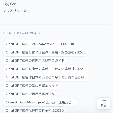
お知らせ
プレスリリース
CHATGPT-ADガイド
ChatGPT広告、2026年6月22日に日本上陸
ChatGPT広告とは？仕組み・費用・始め方を2026...
ChatGPT広告の代理店選び完全ガイド
ChatGPT広告を出せる業種・出せない業種【2026...
ChatGPT広告は日本で出せる？今すぐ出稿できるAI...
ChatGPT広告の始め方完全ガイド
ChatGPT広告の費用相場2026
OpenAI Ads Managerの使い方・運用方法...
目次
補助金の申請代行をお探しの方
地域・業種から選べる
ChatGPT広告代理店の料金相場2026
専門家に無料相談する
お近くの専門家を探す