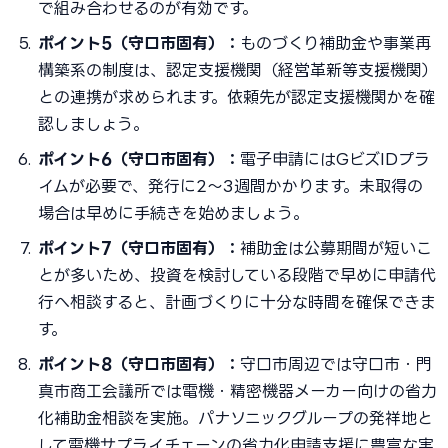
で組み合わせるのが有効です。
ポイント5（守口市固有）：
ものづくり補助金や事業再
構築系の制度は、認定支援機関（経営革新等支援機関）
との連携が求められます。依頼先が認定支援機関かを確
認しましょう。
ポイント6（守口市固有）：
電子申請にはGビズIDプラ
イムが必要で、発行に2〜3週間かかります。未取得の
場合は早めに手続きを始めましょう。
ポイント7（守口市固有）：
補助金は公募期間が短いこ
とが多いため、投資を検討している段階で早めに申請代
行へ相談すると、計画づくりに十分な時間を確保できま
す。
ポイント8（守口市固有）：
守口市周辺では守口市・門
真市商工会議所では電機・精密機器メーカー向けの省力
化補助金相談を実施。パナソニックグループの発祥地と
して電機サプライチェーンの省力化申請支援に豊富な実