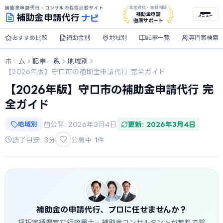
補助金申請代行・コンサルの総合比較サイト
全国対応・無料相談
ナビ
補助金申請
補助金
申請代行
メニュー
徹底サポート
おすすめ比較
補助金別
地域別
記事一覧
専門家検索
ホーム
記事一覧
地域別
【2026年版】守口市の補助金申請代行 完全ガイド
【2026年版】守口市の補助金申請代行 完
全ガイド
地域別
公開: 2026年3月4日
更新: 2026年3月4日
読了目安: 3分
公募中
1
件
補助金の申請代行、プロに任せませんか？
採択実績豊富な行政書士・補助金コンサルタントが無料で診