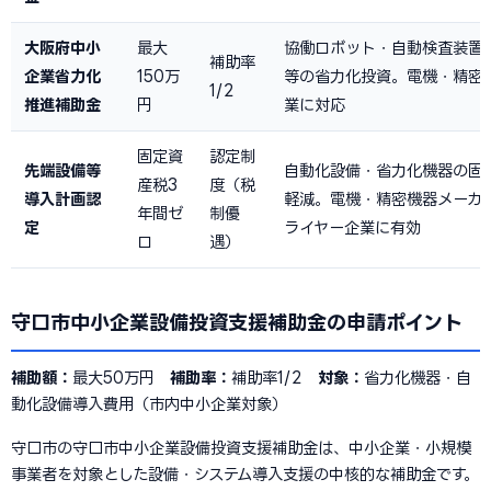
大阪府中小
最大
協働ロボット・自動検査装置・
補助率
企業省力化
150万
等の省力化投資。電機・精密
1/2
推進補助金
円
業に対応
固定資
認定制
先端設備等
自動化設備・省力化機器の固
産税3
度（税
導入計画認
軽減。電機・精密機器メーカ
年間ゼ
制優
定
ライヤー企業に有効
ロ
遇）
守口市中小企業設備投資支援補助金の申請ポイント
補助額：
最大50万円
補助率：
補助率1/2
対象：
省力化機器・自
動化設備導入費用（市内中小企業対象）
守口市の守口市中小企業設備投資支援補助金は、中小企業・小規模
事業者を対象とした設備・システム導入支援の中核的な補助金です。