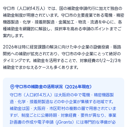
守口市（人口約14万人）では、国の補助金申請代行に加えて独自の
補助金制度が用意されています。守口市の主要産業である電機・精密
機器製造・化学・接着剤製造・金属加工・物流・流通を中心に、各
種補助金を網羅的に解説し、採択率を高める申請のポイントまでご
案内します。
2026年は特に経営課題の解決に向けた中小企業の設備投資・販路
開拓への補助が拡充されており、守口市の中小企業にとって絶好の
タイミングです。補助金を活用することで、対象経費の1/2〜2/3を
補助金でまかなえるケースも多くあります。
守口市の補助金の活用状況（2026年現在）
守口市（人口約14万人）は大阪府の中で電機・精密機器製
造・化学・接着剤製造などの中小企業が集積する地域です。
補助金は国・大阪府・市区町村の複数の層で用意されていま
すが、制度ごとに公募時期・対象経費・要件が異なり、事業
計画書の作成や電子申請（jGrants）には専門的な準備が必