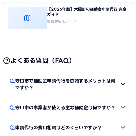
【2026年版】大阪府の補助金申請代行 完全
ガイド
都道府県版ガイド
よくある質問（FAQ）
Q
守口市で補助金申請代行を依頼するメリットは何
ですか？
A
補助金は事業計画書の完成度で採択率が大きく変わりま
Q
守口市の事業者が使える主な補助金は何ですか？
す。申請代行を使うことで、加点項目を押さえた計画書の作
成、必要書類の整備、申請システム（電子申請）の操作、採
A
国の「ものづくり補助金」「IT導入補助金」「小規模事
択後の実績報告まで一貫してサポートを受けられます。本業に
Q
申請代行の費用相場はどのくらいですか？
業者持続化補助金」「事業再構築補助金」「中小企業省力化
集中しながら採択の可能性を高められる点が最大のメリット