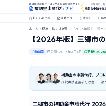
補助金申請代行・コンサルの総合比較サイト
全国対応・無
ナビ
補助金
申請代行
補助金申請を徹
おすすめ比較
補助金別
地域別
記
ホーム
記事一覧
地域別
【2026年版】三郷市
【2026年版】三郷市
地域別
公開: 2026年3月4日
更新: 202
補助金の申請代行、プロ
採択実績豊富な行政書士・補
三郷市の補助金申請代行 202