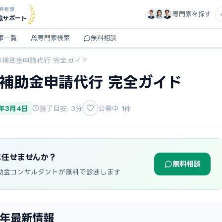
料相談
専門家を探す
底サポート
事一覧
専門家検索
無料相談
の補助金申請代行 完全ガイド
の補助金申請代行 完全ガイド
6年3月4日
読了目安: 3分
公募中
1
件
に任せませんか？
無料相談
助金コンサルタントが無料で診断します
6年最新情報