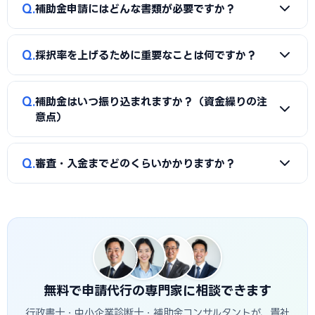
A
同一経費への重複申請はできませんが、対象経費を「設備
Q
では大東市に対応した実績豊富な専門家を無料でご紹介して
補助金申請にはどんな書類が必要ですか？
費（国の補助金）」と「付帯工事費・販促費（県・市の補助
います。
金）」のように分けることで、異なる経費項目について両方
A
一般的に、事業計画書、見積書、決算書（直近2期分）、
を活用できるケースがあります。経費按分の計画は事前に専門
Q
採択率を上げるために重要なことは何ですか？
納税証明書、GビズIDなどが必要です。補助金ごとに加点書
家へ確認することをおすすめします。
類（賃上げ表明・事業継続力強化計画の認定等）も求められ
A
①公募要領の加点項目を漏れなく満たすこと、②課題・解
ます。申請代行ではこれらの書類整備と不備チェックを代行
Q
補助金はいつ振り込まれますか？（資金繰りの注
決策・効果を定量的（数値）で示すこと、③事業の革新性と
し、差し戻しによる遅延を防ぎます。
意点）
実現可能性を論理的に記述すること、の3点が重要です。大東
市の地域特性や自社の強みを盛り込んだ計画書ほど高く評価
A
補助金は原則「後払い（精算払い）」です。採択後にいっ
Q
されます。申請代行はこの作り込みを専門的に支援します。
審査・入金までどのくらいかかりますか？
たん自己資金で支払い、実績報告の審査を経てから入金され
ます。発注は交付決定後に行う必要があり、それ以前の支払
A
公募締切から採択発表まで概ね1〜3か月、その後の交付
いは対象外です。つなぎ資金が必要な場合は、融資との併用
決定・事業実施・実績報告を経て入金されるため、申請から
も検討しましょう。
入金まで半年〜1年程度かかるのが一般的です。大東市独自の
補助金は予算上限に達し次第終了する場合があるため、早め
の相談・申請が有利です。
無料で申請代行の専門家に相談できます
行政書士・中小企業診断士・補助金コンサルタントが、貴社