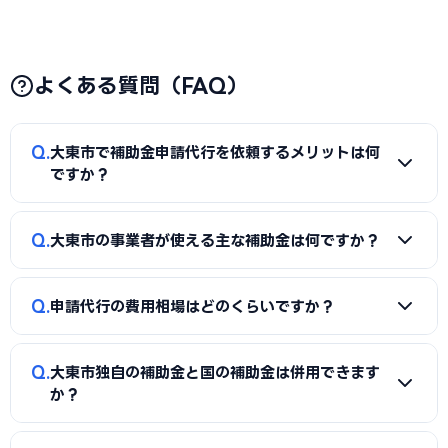
よくある質問（FAQ）
Q
大東市で補助金申請代行を依頼するメリットは何
ですか？
A
補助金は事業計画書の完成度で採択率が大きく変わりま
Q
大東市の事業者が使える主な補助金は何ですか？
す。申請代行を使うことで、加点項目を押さえた計画書の作
成、必要書類の整備、申請システム（電子申請）の操作、採
A
国の「ものづくり補助金」「IT導入補助金」「小規模事
択後の実績報告まで一貫してサポートを受けられます。本業に
Q
申請代行の費用相場はどのくらいですか？
業者持続化補助金」「事業再構築補助金」「中小企業省力化
集中しながら採択の可能性を高められる点が最大のメリット
投資補助金」に加え、大東市独自の補助金・助成金が活用で
です。
A
一般的に「着手金（無料〜数万円）＋成功報酬（採択額
きます。詳しくは本記事の「大東市独自の補助金制度」「国
Q
大東市独自の補助金と国の補助金は併用できます
の10〜15%程度）」の体系が多く、完全成功報酬型の事務所
の主要補助金」の各セクションをご覧ください。
か？
もあります。補助金の種類や難易度によって異なるため、契
約前に見積もりと報酬条件を必ず確認しましょう。当サイト