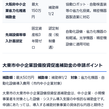
大阪府中小企
最大
協働ロボット・自動検査装置
補助率
業省力化推進
150万
等の省力化投資。精密機器
1/2
補助金
円
器製造業に対応
固定資
認定制
自動化設備・省力化機器の
先端設備等導
産税3
度（税
税軽減。光学機器・精密機
入計画認定
年間ゼ
制優
設備に適用可能
ロ
遇）
大東市中小企業設備投資促進補助金の申請ポイント
補助額：
最大50万円
補助率：
補助率1/2
対象：
省力化機器・自
動化設備導入費用（市内中小企業対象）
大東市の大東市中小企業設備投資促進補助金は、中小企業・小規模
事業者を対象とした設備・システム導入支援の中核的な補助金です。
申請にあたっては、導入する補助対象事業の具体的な内容と期待さ