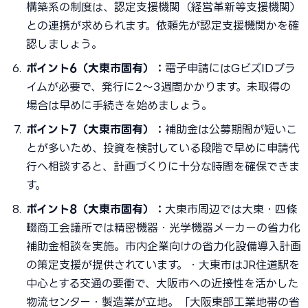
構築系の制度は、認定支援機関（経営革新等支援機関）
との連携が求められます。依頼先が認定支援機関かを確
認しましょう。
ポイント6（大東市固有）：
電子申請にはGビズIDプラ
イムが必要で、発行に2〜3週間かかります。未取得の
場合は早めに手続きを始めましょう。
ポイント7（大東市固有）：
補助金は公募期間が短いこ
とが多いため、投資を検討している段階で早めに申請代
行へ相談すると、計画づくりに十分な時間を確保できま
す。
ポイント8（大東市固有）：
大東市周辺では大東・四條
畷商工会議所では精密機器・光学機器メーカーの省力化
補助金相談を実施。市内企業向けの省力化設備導入計画
の策定支援が提供されています。・大東市はJR住道駅を
中心とする交通の要衝で、大阪市への近接性を活かした
物流センター・製造業が立地。「大阪東部工業地帯の省