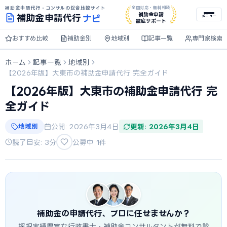
補助金申請代行・コンサルの総合比較サイト
全国対応・無料相談
ナビ
補助金申請
補助金
申請代行
メニュー
徹底サポート
おすすめ比較
補助金別
地域別
記事一覧
専門家検索
ホーム
記事一覧
地域別
【2026年版】大東市の補助金申請代行 完全ガイド
【2026年版】大東市の補助金申請代行 完
全ガイド
地域別
公開: 2026年3月4日
更新: 2026年3月4日
読了目安: 3分
公募中
1
件
補助金の申請代行、プロに任せませんか？
採択実績豊富な行政書士・補助金コンサルタントが無料で診