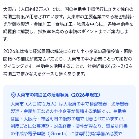
大東市（人口約12万人）では、国の補助金申請代行に加えて独自の
補助金制度が用意されています。大東市の主要産業である精密機器・
光学機器製造・金属加工・食品加工・物流を中心に、各種補助金を
網羅的に解説し、採択率を高める申請のポイントまでご案内しま
す。
2026年は特に経営課題の解決に向けた中小企業の設備投資・販路
開拓への補助が拡充されており、大東市の中小企業にとって絶好の
タイミングです。補助金を活用することで、対象経費の1/2〜2/3を
補助金でまかなえるケースも多くあります。
大東市の補助金の活用状況（2026年現在）
大東市（人口約12万人）は大阪府の中で精密機器・光学機器
製造・金属加工などの中小企業が集積する地域です。補助金
は国・大阪府・市区町村の複数の層で用意されていますが、
制度ごとに公募時期・対象経費・要件が異なり、事業計画書
の作成や電子申請（jGrants）には専門的な準備が必要で