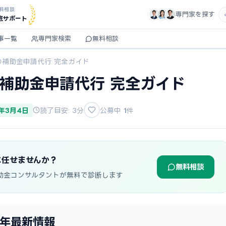
料相談
専門家を探す
底サポート
事一覧
専門家検索
無料相談
の補助金申請代行 完全ガイド
の補助金申請代行 完全ガイド
6年3月4日
読了目安: 3分
公募中
1
件
に任せませんか？
無料相談
助金コンサルタントが無料で診断します
6年最新情報