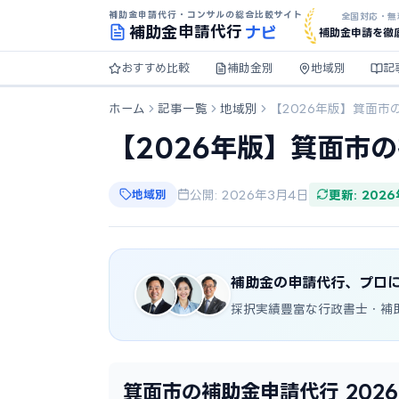
補助金申請代行・コンサルの総合比較サイト
全国対応・無
ナビ
補助金
申請代行
補助金申請を徹
おすすめ比較
補助金別
地域別
記
ホーム
記事一覧
地域別
【2026年版】箕面市
【2026年版】箕面市
地域別
公開: 2026年3月4日
更新: 202
補助金の申請代行、プロ
採択実績豊富な行政書士・補
箕面市の補助金申請代行 202